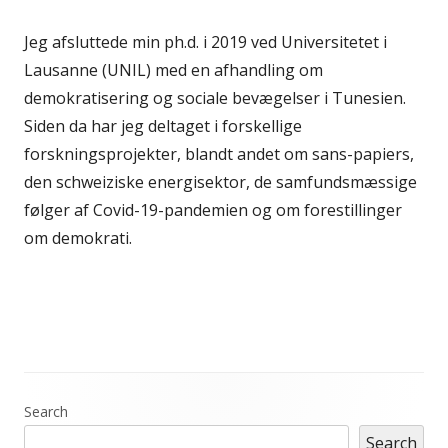
Jeg afsluttede min ph.d. i 2019 ved Universitetet i
Lausanne (UNIL) med en afhandling om
demokratisering og sociale bevægelser i Tunesien.
Siden da har jeg deltaget i forskellige
forskningsprojekter, blandt andet om sans-papiers,
den schweiziske energisektor, de samfundsmæssige
følger af Covid-19-pandemien og om forestillinger
om demokrati.
Main
Search
Search