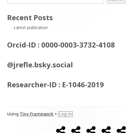
Sidebar
Recent Posts
Latest publication
Orcid-ID : 0000-0003-3732-4108
@jrefle.bsky.social
Researcher-ID : E-1046-2019
Footer
Using
Tiny Framework
•
Log in
Content
CV
Publications
Projects
Teaching
Dat
Social