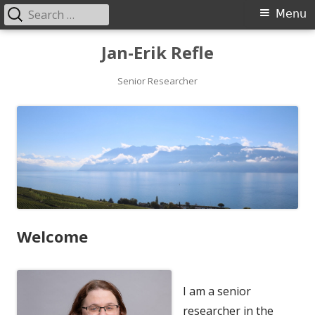
Search
Primary
Menu
for:
Menu
Skip
Jan-Erik Refle
to
content
Senior Researcher
Welcome
I am a senior
researcher in the